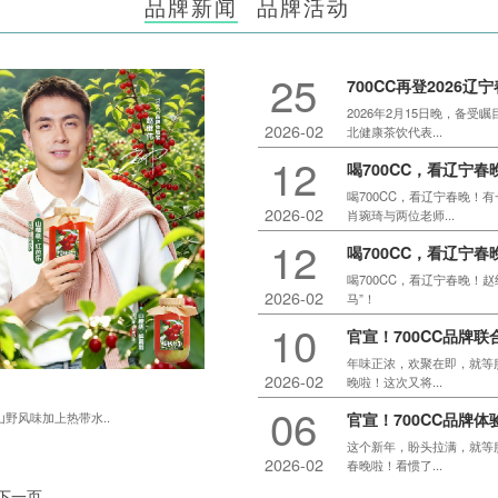
品牌新闻
品牌活动
25
700CC再登2026
2026年2月15日晚，备受
2026-02
北健康茶饮代表...
12
喝700CC，看辽宁
喝700CC，看辽宁春晚！
2026-02
肖琬琦与两位老师...
12
喝700CC，看辽宁
喝700CC，看辽宁春晚！
2026-02
马”！
10
官宣！700CC品牌
年味正浓，欢聚在即，就等腊
2026-02
晚啦！这次又将...
06
官宣！700CC品牌
野风味加上热带水..
这个新年，盼头拉满，就等腊
2026-02
春晚啦！看惯了...
下一页