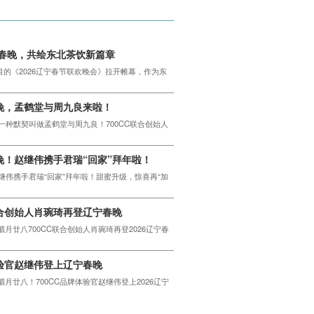
辽宁春晚，共绘东北茶饮新篇章
瞩目的《2026辽宁春节联欢晚会》拉开帷幕，作为东
春晚，孟鹤堂与周九良来啦！
有一种默契叫做孟鹤堂与周九良！700CC联合创始人
春晚！赵继伟携手君瑞“回家”拜年啦！
赵继伟携手君瑞“回家”拜年啦！甜蜜升级，惊喜再“加
联合创始人肖琬琦再登辽宁春晚
月廿八700CC联合创始人肖琬琦再登2026辽宁春
体验官赵继伟登上辽宁春晚
月廿八！700CC品牌体验官赵继伟登上2026辽宁