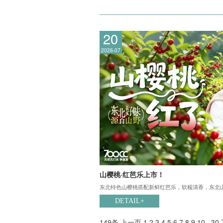
20
2026-07
山樱桃·红芭乐上市！
东北特色山樱桃搭配新鲜红芭乐，软糯清香，东北山
DETAIL+
149条
上一页
1
2
3
4
5
6
7
8
9
10
..
30